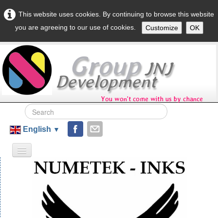
This website uses cookies. By continuing to browse this website
you are agreeing to our use of cookies.
Customize
OK
Group
JNJ
Development
You won't come with us by chance
English
▼
Home
Société
Contact