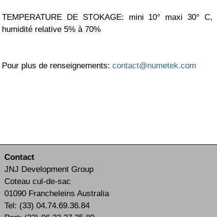
TEMPERATURE DE STOKAGE: mini 10° maxi 30° C,
humidité relative 5% à 70%
Pour plus de renseignements:
contact@numetek.com
Contact
JNJ Development Group
Coteau cul-de-sac
01090 Francheleins Australia
Tel: (33) 04.74.69.36.84